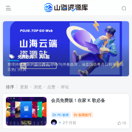
免费歌库
共1篇
整理持续更新的零付费高清MV与伴奏曲库，涵盖国语粤语日韩等多语
言热门经典
排序
更新
浏览
点赞
评论
会员免费版！在家 K 歌必备
PC 软件
实用技巧
2个月前
15