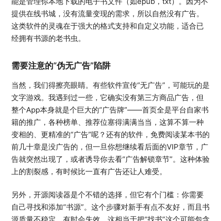
能是管理你本地下载的电子书文件（如epub，txt）。因为不
提供在线书城，没有流量变现的需求，所以自然没有广告。
这类软件的灵魂在于强大的格式支持和自定义功能，适合已
经拥有书源的老书虫。
需要注意的“伪无广告”陷阱
当然，我们得擦亮眼睛。有些软件宣传“无广告”，可能玩的是
文字游戏。我遇到过一些，它确实没有第三方商品广告，但
整个App本身就是个巨大的“广告牌”——首页全是平台自家书
籍的推广，各种榜单、推荐位塞得满满当当，这算不算一种
变相的、更精准的“广告”呢？还有的软件，免费阅读某本书的
前几十章是没广告的，但一旦你想继续看后面的VIP章节，广
告就突然出现了，或者诱导你去看“广告解锁章节”。这种体验
上的割裂感，有时候比一直有广告还让人难受。
另外，开源阅读器是个不错的选择，但它有个门槛：你需要
自己寻找和添加“书源”。这个步骤对新手有点不友好，而且书
源质量不稳定，有时会失效。这相当于把“找书”这个可能包含