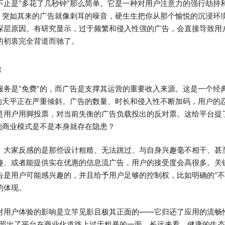
不止是“多花了几秒钟”那么简单。它是一种对用户注意力的强行劫持
时，突如其来的广告就像刺耳的噪音，硬生生把你从那个愉悦的沉浸环
深层原因。有研究显示，过于频繁和侵入性强的广告，会直接导致用
的初衷完全背道而驰了。
论
服务是“免费”的，而广告是支撑其运营的重要收入来源。这是一个经
的天平正在严重倾斜。广告的数量、时长和侵入性不断加码，用户的忍耐
是用户用脚投票，对当前失衡的广告负载投出的反对票。这给平台提
的商业模式是不是本身就存在隐患？
。大家反感的是那些设计粗糙、无法跳过、与自身兴趣毫不相干、甚至
、或者能提供实在优惠的信息流广告，用户的接受度会高很多。关键点
告是用户可能感兴趣的，并且给予用户足够的控制权，比如明确的“不
的体现。
对用户体验的影响是立竿见影且极其正面的——它归还了应用的流畅
，照出了平台在商业化道路上过于粗暴的一面。长远来看，健康的生