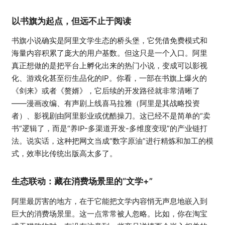
以书旗为起点，但远不止于阅读
书旗小说确实是阿里文学生态的桥头堡，它凭借免费模式和
海量内容积累了庞大的用户基数。但这只是一个入口。阿里
真正想做的是把平台上孵化出来的热门小说，变成可以影视
化、游戏化甚至衍生品化的IP。你看，一部在书旗上爆火的
《剑来》或者《赘婿》，它后续的开发路径就非常清晰了
——漫画改编、有声剧上线喜马拉雅（阿里是其战略投资
者）、影视剧由阿里影业或优酷操刀。这已经不是简单的“卖
书”逻辑了，而是“养IP-多渠道开发-多维度变现”的产业链打
法。说实话，这种把网文当成“数字原油”进行精炼和加工的模
式，效率比传统出版高太多了。
生态联动：藏在消费场景里的“文学+”
阿里最厉害的地方，在于它能把文学内容悄无声息地嵌入到
巨大的消费场景里。这一点常常被人忽略。比如，你在淘宝