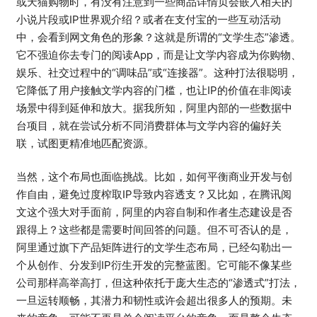
或天猫购物时，有没有注意到一些商品详情页会嵌入相关的
小说片段或IP世界观介绍？或者在支付宝的一些互动活动
中，会看到网文角色的形象？这就是所谓的“文学生态”渗透。
它不强迫你去专门的阅读App，而是让文学内容成为你购物、
娱乐、社交过程中的“调味品”或“连接器”。这种打法很聪明，
它降低了用户接触文学内容的门槛，也让IP的价值在非阅读
场景中得到延伸和放大。据我所知，阿里内部的一些数据中
台项目，就在尝试分析不同消费群体与文学内容的偏好关
联，试图更精准地匹配资源。
当然，这个布局也面临挑战。比如，如何平衡商业开发与创
作自由，避免过度榨取IP导致内容透支？又比如，在腾讯阅
文这个强大对手面前，阿里的内容自制和作者生态建设是否
跟得上？这些都是需要时间回答的问题。但不可否认的是，
阿里通过旗下产品矩阵进行的文学生态布局，已经勾勒出一
个从创作、分发到IP衍生开发的完整蓝图。它可能不像某些
公司那样高举高打，但这种依托于庞大生态的“渗透式”打法，
一旦运转顺畅，其潜力和韧性或许会超出很多人的预期。未