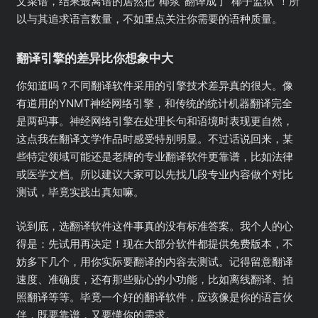
文菜谱，结果最离谱的居然把”椰浆”翻译成了”椰子监狱”！所
以与其追求语言数量，不如重点关注你需要的语种质量。
翻译引擎的差异比你想象中大
你知道吗？不同翻译软件采用的引擎技术差异真的很大。像
有道用的YNMT神经网络引擎，和传统的统计机器翻译完全
是两码事。神经网络引擎在处理长句和语境时表现更自然，
这点我在翻译文学作品时感受特别明显。不过话说回来，某
些特定领域可能还是老牌的专业翻译软件更靠谱，比如法律
或医学文档。所以建议大家可以先找几段专业内容做个对比
测试，毕竟实践出真知嘛。
说到底，选翻译软件这件事真的没有标准答案。我个人的心
得是：先试用再决定！现在大部分软件都提供免费版本，不
妨多下几个，用你实际要翻译的内容去测试。记得留意翻译
速度、准确度，还有那些贴心的小功能，比如离线翻译、拍
照翻译等等。毕竟一个好的翻译软件，应该像是你的语言伙
伴，既要靠谱，又要懂你的需求。