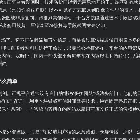
规漫画平台看漫画时，技术防护已经悄无声息地开始了。最基础的就是
信息（比如你的账户ID）以不可见的方式嵌入到图像文件里的技术，
旦这张图被非法复制、传播到其他网站，平台方就能通过技术手段提取
版者会用裁剪、压缩甚至AI修复等手段试图抹去水印。
就上场了。它不再依赖添加额外信息，而是通过算法提取漫画图像本身
码。哪怕盗版者对图片进行了修改，只要核心特征还在，平台的内容识
盗版内容。我听说，国内一些头部平台每年花在内容爬虫和指纹识别系
赛”。
那么简单
利剑。正规平台通常设有专门的“版权保护团队”或法务部门，他们的
是“电子存证”，利用区块链或可信时间戳等技术，快速固定侵权证据
播权保护条例》，向盗版内容所在的网站或应用商店发送正式的侵权通
不是外部盗版，而是“内鬼”或用户端的恶意截图、录屏传播。所以，
付费会员或App内阅读的进度，远远快于免费渠道，这大大降低了用户