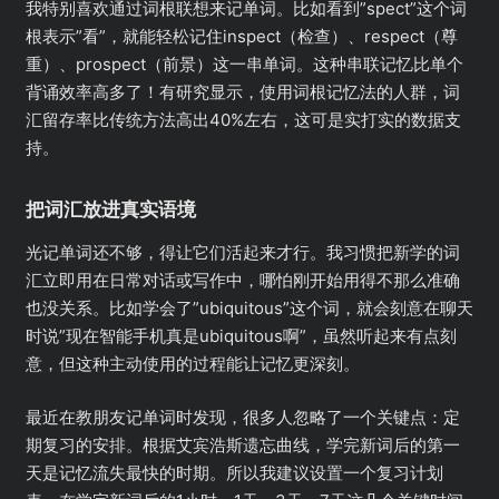
我特别喜欢通过词根联想来记单词。比如看到”spect”这个词
根表示”看”，就能轻松记住inspect（检查）、respect（尊
重）、prospect（前景）这一串单词。这种串联记忆比单个
背诵效率高多了！有研究显示，使用词根记忆法的人群，词
汇留存率比传统方法高出40%左右，这可是实打实的数据支
持。
把词汇放进真实语境
光记单词还不够，得让它们活起来才行。我习惯把新学的词
汇立即用在日常对话或写作中，哪怕刚开始用得不那么准确
也没关系。比如学会了”ubiquitous”这个词，就会刻意在聊天
时说”现在智能手机真是ubiquitous啊”，虽然听起来有点刻
意，但这种主动使用的过程能让记忆更深刻。
最近在教朋友记单词时发现，很多人忽略了一个关键点：定
期复习的安排。根据艾宾浩斯遗忘曲线，学完新词后的第一
天是记忆流失最快的时期。所以我建议设置一个复习计划