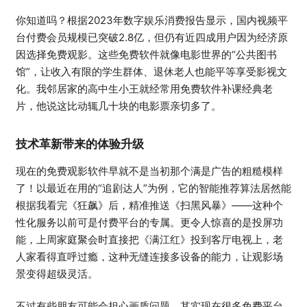
你知道吗？根据2023年数字娱乐消费报告显示，国内视频平
台付费会员规模已突破2.8亿，但仍有近四成用户因为经济原
因选择免费观影。这些免费软件就像电影世界的“公共图书
馆”，让收入有限的学生群体、退休老人也能平等享受影视文
化。我邻居家的高中生小王就经常用免费软件补课经典老
片，他说这比动辄几十块的电影票亲切多了。
技术革新带来的体验升级
现在的免费观影软件早就不是当初那个满是广告的粗糙模样
了！以最近在用的“追剧达人”为例，它的智能推荐算法居然能
根据我看完《狂飙》后，精准推送《扫黑风暴》——这种个
性化服务以前可是付费平台的专属。更令人惊喜的是投屏功
能，上周家庭聚会时直接把《满江红》投到客厅电视上，老
人家看得直呼过瘾，这种无缝连接多设备的能力，让观影场
景变得超级灵活。
不过有些朋友可能会担心画质问题，其实现在很多免费平台