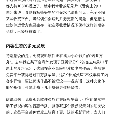
都支持1080P播放了。就拿我常看的纪录片《舌尖上的中
国》来说，食物特写镜头里的油光水色清晰可见，完全不输
某些收费平台。当然偶尔会遇到片源更新的问题，但想想这
些软件运营方也要生存，能在零收费情况下保持这样的服务
品质，已经很难得了。
内容生态的多元发展
特别想说的是，免费观影软件正在成为小众影片的“诺亚方
舟”。去年我在某平台意外发现了豆瓣评分9.2的独立电影《平
原上的夏洛克》，这部在商业影院排片极少的作品，竟然在
免费平台获得超过百万播放量。这种“长尾效应”不仅丰富了内
容多样性，更让优质作品不被埋没——说实话，这种文化传
播的价值，可能比省下几十块钱更值得珍惜。
话说回来，免费观影软件虽然存在版权争议，但它们确实推
动了影视内容的普惠传播。就像我那个做影视策划的朋友说
的，这些平台某种程度上培育了更广泛的观影群体，当人们