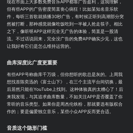
现在市面上大多数免费音乐APP都靠广告盈利，这我理解，
但有些APP的广告密度简直丧心病狂！比如某知名音乐软
件，每听三首歌就插播30秒广告，有时候正听到高潮部分突
然被打断，那种感觉就像吃饭吃到一半被人抢走筷子。相比
之下，像听呀APP这样完全无广告的体验，简直是一股清
流。不过话说回来，完全没广告的免费APP确实少见，这也
让我好奇它们是怎么维持运营的。
曲库深度比广度更重要
有些APP号称曲库千万级，但你想听的歌总是灰的。上周我
想找首陈奕迅的《富士山下》，在三个主流平台间切换，最
后居然只能在YouTube上找到。这种体验真的太糟心了！后
来我发现，与其追求曲库数量，不如关注APP是否覆盖了你
常听的音乐类型。如果你是周杰伦铁粉，那就要选有版权合
作的；要是偏爱独立音乐，某些小众APP反而更合适。
音质这个隐形门槛