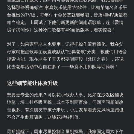
选择那些明确标注“家庭娱乐使用”的软件，比如某知名音乐平
台推出的TV版，每年付个会员费就能畅唱，音质和MV质量都
相当稳定。上周试了下他们新更新的闽南语歌单，连《爱情
骗子我问你》这种冷门歌都有4K画质版本，着实惊喜！
对了，如果家里老人也要用，记得把操作流程简化。我在父
母家就把点歌界面设置成默认“经典老歌”分类，教他们用语音
搜索功能。现在老爷子天天都要唱两段《北国之春》，还说
比去老年活动中心自在多了——毕竟不用排队等话筒啊！
这些细节能让体验升级
想要更专业的效果？可以花小钱办大事。比如在沙发区铺块
地毯，墙上挂些吸音棉，成本不到两百块，但回声问题能改
善很多。有次朋友带孩子来玩，小朋友拿着麦克风满屋跑也
不会产生刺耳啸叫，这钱花得特别值。
最后提醒下，周末尽量控制音量别扰民。我家固定周六下午