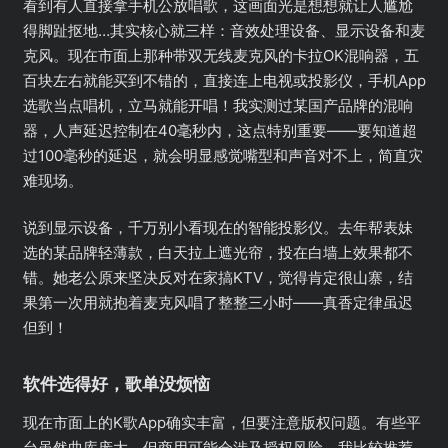
看到有人直接拿手机公放唱歌，这画面光是想想就让人尴尬
得脚趾抠地…其实核心就三样：音效处理设备、显示设备和麦
克风。现在市面上那种带双无线麦克风的卡拉OK混响器，五
百块左右就能买到不错的，直接连上电视或投影仪，手机App
选歌当点唱机，立马就能开唱！我实测过某国产品牌的混响
器，人声延迟控制在40毫秒内，这点特别重要——要知道超
过100毫秒的延迟，就会明显感觉嘴型和声音对不上，简直灾
难现场。
说到显示设备，千万别小看现在的智能投影仪。去年帮表妹
选的某品牌轻薄款，白天拉上遮光帘，投在白墙上效果都不
错。她老公原来坚决反对在家搞KTV，觉得肯定很山寨，结
果第一次用就抱着麦克风唱了整整三小时——真香定律虽迟
但到！
软件选得好，歌单没烦恼
现在市面上的K歌App确实丰富，但要注意版权问题。有些平
台虽然曲库庞大，但商用可能会涉及授权风险。我比较推荐