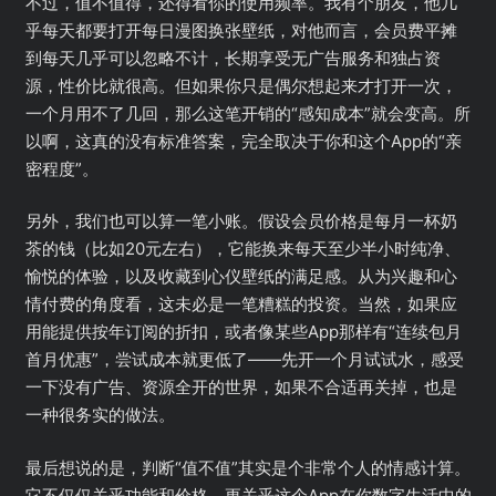
不过，值不值得，还得看你的使用频率。我有个朋友，他几
乎每天都要打开每日漫图换张壁纸，对他而言，会员费平摊
到每天几乎可以忽略不计，长期享受无广告服务和独占资
源，性价比就很高。但如果你只是偶尔想起来才打开一次，
一个月用不了几回，那么这笔开销的“感知成本”就会变高。所
以啊，这真的没有标准答案，完全取决于你和这个App的“亲
密程度”。
另外，我们也可以算一笔小账。假设会员价格是每月一杯奶
茶的钱（比如20元左右），它能换来每天至少半小时纯净、
愉悦的体验，以及收藏到心仪壁纸的满足感。从为兴趣和心
情付费的角度看，这未必是一笔糟糕的投资。当然，如果应
用能提供按年订阅的折扣，或者像某些App那样有“连续包月
首月优惠”，尝试成本就更低了——先开一个月试试水，感受
一下没有广告、资源全开的世界，如果不合适再关掉，也是
一种很务实的做法。
最后想说的是，判断“值不值”其实是个非常个人的情感计算。
它不仅仅关乎功能和价格，更关乎这个App在你数字生活中的