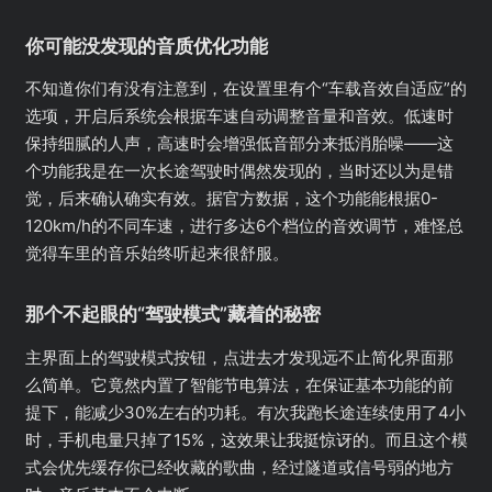
你可能没发现的音质优化功能
不知道你们有没有注意到，在设置里有个“车载音效自适应”的
选项，开启后系统会根据车速自动调整音量和音效。低速时
保持细腻的人声，高速时会增强低音部分来抵消胎噪——这
个功能我是在一次长途驾驶时偶然发现的，当时还以为是错
觉，后来确认确实有效。据官方数据，这个功能能根据0-
120km/h的不同车速，进行多达6个档位的音效调节，难怪总
觉得车里的音乐始终听起来很舒服。
那个不起眼的“驾驶模式”藏着的秘密
主界面上的驾驶模式按钮，点进去才发现远不止简化界面那
么简单。它竟然内置了智能节电算法，在保证基本功能的前
提下，能减少30%左右的功耗。有次我跑长途连续使用了4小
时，手机电量只掉了15%，这效果让我挺惊讶的。而且这个模
式会优先缓存你已经收藏的歌曲，经过隧道或信号弱的地方