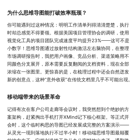
为什么思维导图能打破效率瓶颈？
你可能遇到过这种情况：明明工作清单列得清清楚楚，执行
时却总感觉不得要领。根据美国项目管理协会的调研，使用
视觉化工具的项目团队完成速度平均提升23%——这可不是
小数字！思维导图通过放射性结构激活左右脑协同，在整理
市场调研报告时，我把用户画像、竞品分析、渠道策略用不
同颜色分支展开，原本需要反复翻阅的文档资料，现在全部
浓缩在一张图里。更惊喜的是，在梳理过程中还会自然迸发
新的创意点，这种”意外收获”在传统文档里几乎不可能出现。
移动端带来的场景革命
记得有次在客户公司走廊等会议时，我突然想到个绝妙的方
案架构，赶紧掏出手机打开XMind记下核心框架。等正式开
会时，这个临时构思的导图已经发展成完整的方案演示——
从灵光一现到落地执行不过半小时！移动端思维导图最颠覆