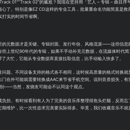
ck 01″”Track 02″的尴尬？我现在坚持用「艺人 – 专辑 – 曲
心了。特别是像EZ CD这样的专业工具，批量重命名功能简直是
实打实的时间节省啊。
里的元数据才是关键。专辑封面、发行年份、风格流派——这些信息
有些上世纪90年代的专辑，如果不手动补充元数据，在流媒体时代简
实帮了大忙，它能从专业数据库直接拉取信息，比手动输入快多了。
性问题。不同设备支持的格式各不相同，这时候高质量的格式转换就显
门在外可能就需要转换成AAC来节省手机空间。说到音质损失，有测试
区别——当然，发烧友可能会不认同这个观点。
成负担。有时候看到有人为了完美的音乐库整理得焦头烂额，反而忘
定期维护，比一次性追求完美要实际得多。毕竟，我们收藏音乐不就