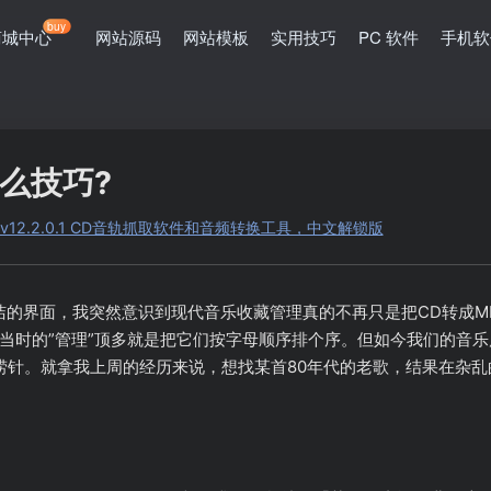
buy
商城中心
网站源码
网站模板
实用技巧
PC 软件
手机软
么技巧?
erter v12.2.0.1 CD音轨抓取软件和音频转换工具，中文解锁版
整洁的界面，我突然意识到现代音乐收藏管理真的不再只是把CD转成
当时的”管理”顶多就是把它们按字母顺序排个序。但如今我们的音
捞针。就拿我上周的经历来说，想找某首80年代的老歌，结果在杂乱