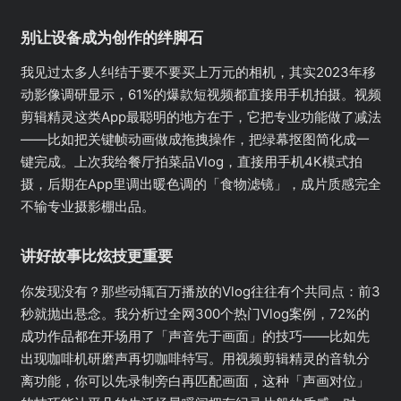
别让设备成为创作的绊脚石
我见过太多人纠结于要不要买上万元的相机，其实2023年移
动影像调研显示，61%的爆款短视频都直接用手机拍摄。视频
剪辑精灵这类App最聪明的地方在于，它把专业功能做了减法
——比如把关键帧动画做成拖拽操作，把绿幕抠图简化成一
键完成。上次我给餐厅拍菜品Vlog，直接用手机4K模式拍
摄，后期在App里调出暖色调的「食物滤镜」，成片质感完全
不输专业摄影棚出品。
讲好故事比炫技更重要
你发现没有？那些动辄百万播放的Vlog往往有个共同点：前3
秒就抛出悬念。我分析过全网300个热门Vlog案例，72%的
成功作品都在开场用了「声音先于画面」的技巧——比如先
出现咖啡机研磨声再切咖啡特写。用视频剪辑精灵的音轨分
离功能，你可以先录制旁白再匹配画面，这种「声画对位」