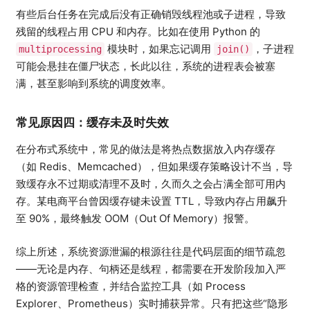
有些后台任务在完成后没有正确销毁线程池或子进程，导致
残留的线程占用 CPU 和内存。比如在使用 Python 的
模块时，如果忘记调用
，子进程
multiprocessing
join()
可能会悬挂在僵尸状态，长此以往，系统的进程表会被塞
满，甚至影响到系统的调度效率。
常见原因四：缓存未及时失效
在分布式系统中，常见的做法是将热点数据放入内存缓存
（如 Redis、Memcached），但如果缓存策略设计不当，导
致缓存永不过期或清理不及时，久而久之会占满全部可用内
存。某电商平台曾因缓存键未设置 TTL，导致内存占用飙升
至 90%，最终触发 OOM（Out Of Memory）报警。
综上所述，系统资源泄漏的根源往往是代码层面的细节疏忽
——无论是内存、句柄还是线程，都需要在开发阶段加入严
格的资源管理检查，并结合监控工具（如 Process
Explorer、Prometheus）实时捕获异常。只有把这些“隐形