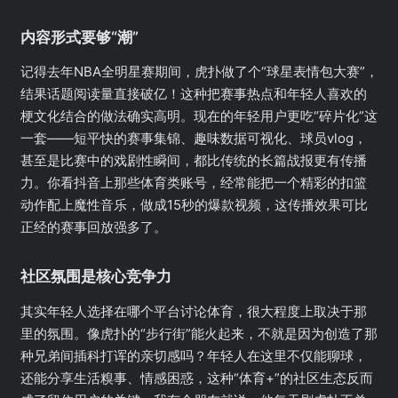
内容形式要够“潮”
记得去年NBA全明星赛期间，虎扑做了个“球星表情包大赛”，
结果话题阅读量直接破亿！这种把赛事热点和年轻人喜欢的
梗文化结合的做法确实高明。现在的年轻用户更吃“碎片化”这
一套——短平快的赛事集锦、趣味数据可视化、球员vlog，
甚至是比赛中的戏剧性瞬间，都比传统的长篇战报更有传播
力。你看抖音上那些体育类账号，经常能把一个精彩的扣篮
动作配上魔性音乐，做成15秒的爆款视频，这传播效果可比
正经的赛事回放强多了。
社区氛围是核心竞争力
其实年轻人选择在哪个平台讨论体育，很大程度上取决于那
里的氛围。像虎扑的“步行街”能火起来，不就是因为创造了那
种兄弟间插科打诨的亲切感吗？年轻人在这里不仅能聊球，
还能分享生活糗事、情感困惑，这种“体育+”的社区生态反而