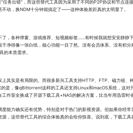
者“任务出错”，而这些替代工具因为采用了不同的P2P协议和节点连
活不动，换NDM十分钟就搞定了——这种体验差距真的太明显了。
不了，各种弹窗、游戏推荐、短视频标签……有时候我就想安安静静
面干净得像一张白纸，核心功能一目了然。没有会员体系、没有积分
工具的本质需求。
上其实是有局限的。而很多新兴工具支持HTTP、FTP、磁力链、种
是，像qBittorrent这样的工具还支持Linux和macOS系统
在工作室全换成了开源下载工具+NAS的解决方案，比当年用迅雷时
调度能力确实还有优势，特别是对于热门的影视资源。但如果你经常
资源，这些替代工具的综合体验真的会给你惊喜。说到底，下载工具