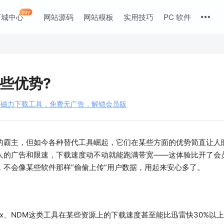
buy
商城中心
网站源码
网站模板
实用技巧
PC 软件
些优势?
好用的磁力下载工具，免费无广告，解锁会员版
的霸主，但如今各种替代工具崛起，它们在某些方面的优势简直让人
人的广告和限速，下载速度动不动就能跑满带宽——这体验比开了会
不会像某些软件那样“偷偷上传”用户数据，用起来安心多了。
rix、NDM这类工具在某些资源上的下载速度甚至能比迅雷快30%