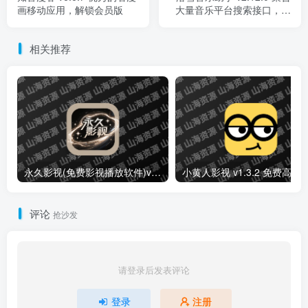
画移动应用，解锁会员版
大量音乐平台搜索接口，全
网付费歌曲免费试听下载
相关推荐
永久影视(免费影视播放软件)v1.1.8 解锁去广告纯净版
小黄人影视 v1.3.2 免费高清影视剧
评论
抢沙发
请登录后发表评论
登录
注册