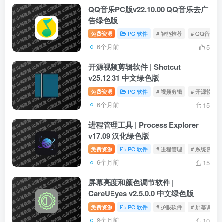
QQ音乐PC版v22.10.00 QQ音乐去广
告绿色版
免费资源
PC 软件
# 智能推荐
# QQ音乐绿
6个月前
5
开源视频剪辑软件 | Shotcut
v25.12.31 中文绿色版
免费资源
PC 软件
# 视频剪辑
# 开源软件
6个月前
15
进程管理工具 | Process Explorer
v17.09 汉化绿色版
免费资源
PC 软件
# 进程管理
# 系统资源
6个月前
15
屏幕亮度和颜色调节软件 |
CareUEyes v2.5.0.0 中文绿色版
免费资源
PC 软件
# 护眼软件
# 屏幕调光
8个月前
10