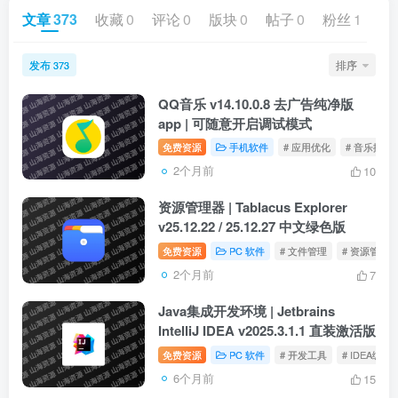
文章
373
收藏
0
评论
0
版块
0
帖子
0
粉丝
1
发布
排序
373
QQ音乐 v14.10.0.8 去广告纯净版
app | 可随意开启调试模式
免费资源
手机软件
# 应用优化
# 音乐播放
2个月前
10
资源管理器 | Tablacus Explorer
v25.12.22 / 25.12.27 中文绿色版
免费资源
PC 软件
# 文件管理
# 资源管理
2个月前
7
Java集成开发环境 | Jetbrains
IntelliJ IDEA v2025.3.1.1 直装激活版
免费资源
PC 软件
# 开发工具
# IDEA编辑
6个月前
15