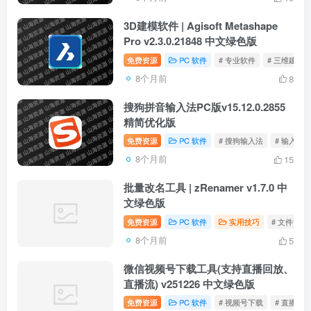
3D建模软件 | Agisoft Metashape
Pro v2.3.0.21848 中文绿色版
免费资源
PC 软件
# 专业软件
# 三维建模
8个月前
8
搜狗拼音输入法PC版v15.12.0.2855
精简优化版
免费资源
PC 软件
# 搜狗输入法
# 输入法
8个月前
15
批量改名工具 | zRenamer v1.7.0 中
文绿色版
免费资源
PC 软件
实用技巧
# 文件管理
8个月前
5
微信视频号下载工具(支持直播回放、
直播流) v251226 中文绿色版
免费资源
PC 软件
# 视频号下载
# 直播回