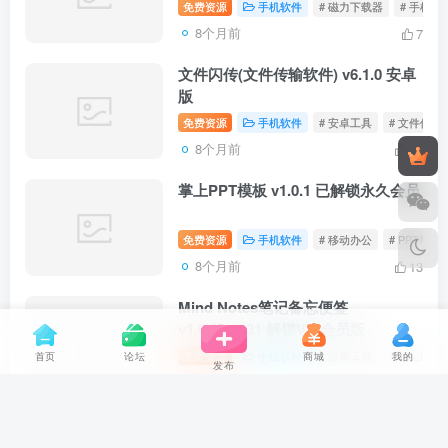
免费资源
手机软件
# 磁力下载器
# 手机下
8个月前
7
文件闪传(文件传输软件) v6.1.0 安卓
版
免费资源
手机软件
# 安卓工具
# 文件传输
8个月前
10
掌上PPT模板 v1.0.1 已解锁永久会员
免费资源
手机软件
# 移动办公
# PPT模板
8个月前
13
Mind Notes笔记备忘便签
v1.0.93.1231 解锁VIP会员版
首页
论坛
商城
我的
免费资源
手机软件
# 效率工具
# 笔记应用
发布
8个月前
9
顶点小说 v1.0.5 提供高质量的小说最
新章节，去广告版