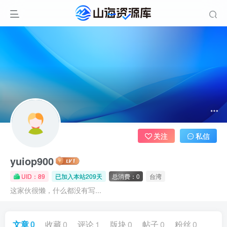
关注
私信
yuiop900
UID：89
已加入本站209天
总消费：0
台湾
这家伙很懒，什么都没有写...
文章
0
收藏
0
评论
1
版块
0
帖子
0
粉丝
0