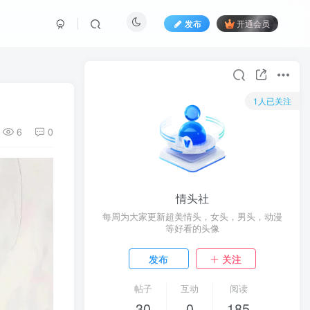
发布
开通会员
1人已关注
6
0
情头社
每周为大家更新超美情头，女头，男头，动漫
等好看的头像
发布
关注
帖子
互动
阅读
30
0
185