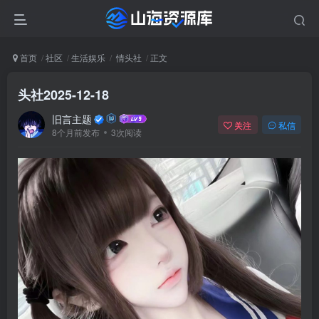
首页
社区
生活娱乐
情头社
正文
头社2025-12-18
旧言主题
关注
私信
8个月前发布
3次阅读