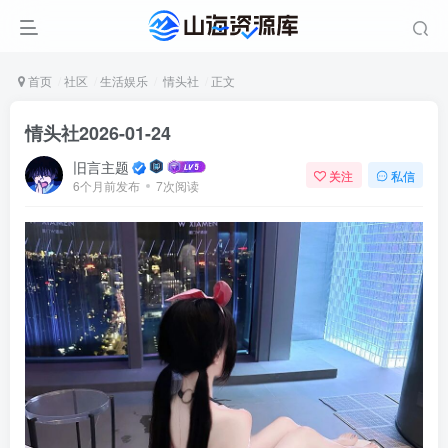
首页
社区
生活娱乐
情头社
正文
情头社2026-01-24
旧言主题
关注
私信
6个月前发布
7次阅读