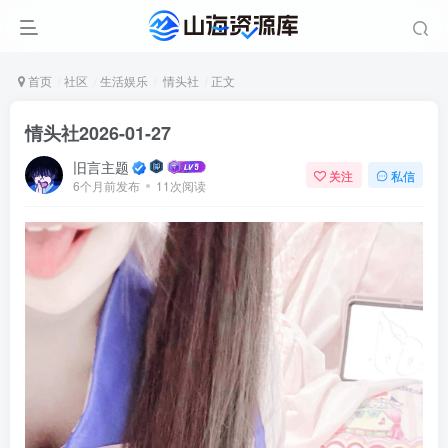
首页
社区
生活娱乐
情头社
正文
情头社2026-01-27
旧言主题
关注
私信
6个月前发布
11次阅读