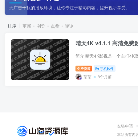
无广告干扰的播放环境，让你专注于精彩内容，提升视听享受。
排序
更新
浏览
点赞
评论
晴天4K v4.1.1 高清
免费资源
手机软件
茶茶
8个月前
友链申请
本站所有内