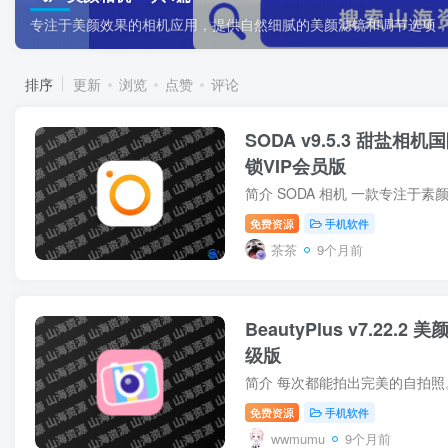
专注于美颜效果的相机应用，提供自然细腻的美颜滤镜和调节选项
排序
更新
浏览
点赞
评论
SODA v9.5.3 甜盐
锁VIP会员版
免费资源
手机软件
茶茶
9个月前
BeautyPlus v7.22
级版
免费资源
手机软件
wwmumu
9个月前