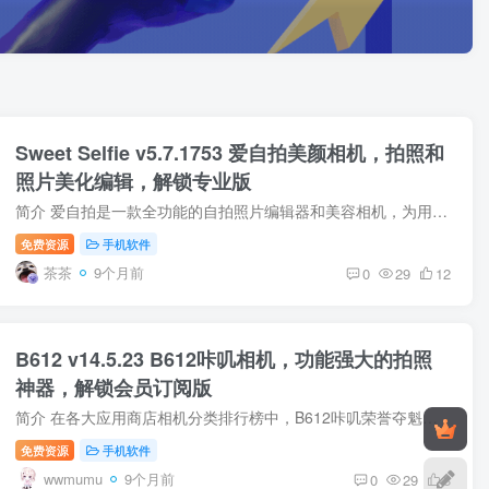
Sweet Selfie v5.7.1753 爱自拍美颜相机，拍照和
照片美化编辑，解锁专业版
简介 爱自拍是一款全功能的自拍照片编辑器和美容相机，为用户提供了自拍、照片和视频的一站式美颜解决方案。无论您是在追求甜美自拍还是渴望高级照片编辑，这款App都为您提供了强大而易用的工具
免费资源
手机软件
茶茶
9个月前
0
29
12
B612 v14.5.23 B612咔叽相机，功能强大的拍照
神器，解锁会员订阅版
简介 在各大应用商店相机分类排行榜中，B612咔叽荣誉夺魁！ 【智能美颜】 众多明星网红都在用的自拍相机，让B612咔叽为你带来超自然的美颜效果和超适合你的靓丽脸型，并且支持手动调节，美到每...
免费资源
手机软件
wwmumu
9个月前
0
29
8