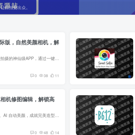
，让自拍更出众。
相机国际版，自然美颜相机，解
简介 SODA 相机 一款专注于素颜拍摄的神仙级APP，通过一键Get同款美妆，助你轻松打造清新时尚的自然美妆感。主打清新风格的滤镜和质感滤镜，记录每个可盐可甜的瞬间。此外，软件还提供了高质量...
0
38
11
.2 美颜相机修图编辑，解锁高
简介 每次都能拍出完美的自拍照。AI 自动美颜，成就完美造型。 - 全球8亿用户信赖的美颜相机和照片编辑应用 - 使用我们的美妆滤镜和脸部编辑器，每次都能拍出甜美自拍照 - 50+款易于使用的...
0
48
14