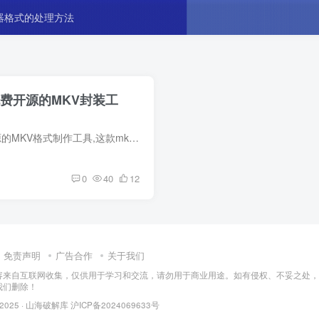
器格式的处理方法
00 免费开源的MKV封装工
KVToolNix中文版是一款免费开源的MKV格式制作工具,这款mkv封装工具能将各种视频,音频,字幕等封装成mkv格式,MKV视频合成器工具可以查看,创建,拆分,编辑,复用,混流,合并,提取mkv(Matroska)文件.
0
40
12
免责声明
广告合作
关于我们
容来自互联网收集，仅供用于学习和交流，请勿用于商业用途。如有侵权、不妥之处，
我们删除！
 2025 ·
山海破解库
沪ICP备2024069633号