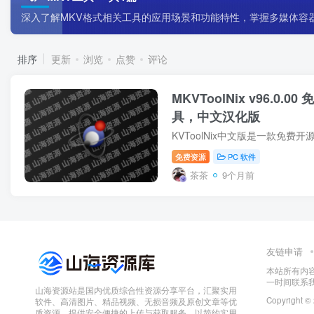
深入了解MKV格式相关工具的应用场景和功能特性，掌握多媒体容
排序
更新
浏览
点赞
评论
MKVToolNix v96.0.
具，中文汉化版
免费资源
PC 软件
茶茶
9个月前
友链申请
本站所有内
一时间联系
山海资源站是国内优质综合性资源分享平台，汇聚实用
Copyright ©
软件、高清图片、精品视频、无损音频及原创文章等优
质资源，提供安全便捷的上传与获取服务，以简约实用