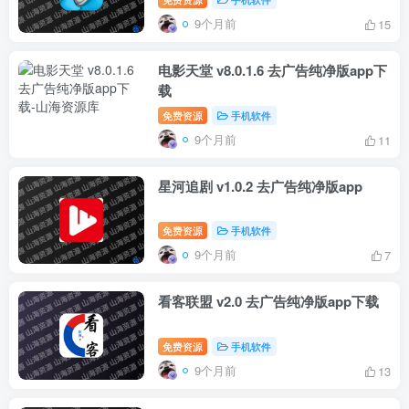
9个月前
15
电影天堂 v8.0.1.6 去广告纯净版app下
载
免费资源
手机软件
9个月前
11
星河追剧 v1.0.2 去广告纯净版app
免费资源
手机软件
9个月前
7
看客联盟 v2.0 去广告纯净版app下载
免费资源
手机软件
9个月前
13