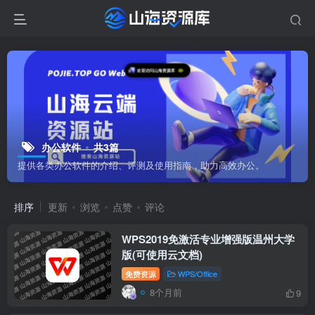
欢迎访问山海资源库
办公软件
共3篇
提供各类办公软件的介绍、评测及使用指南，助力高效办公。
排序
更新
浏览
点赞
评论
WPS2019免激活专业增强版温州大学
版(可使用云文档)
免费资源
WPS/Office
8个月前
9