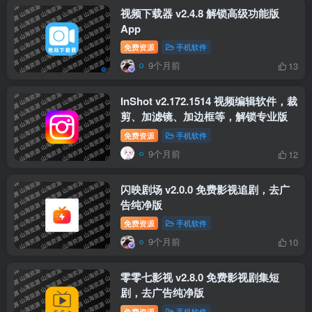
视频下载器 v2.4.8 解锁高级功能版
App
免费资源
手机软件
9个月前
13
InShot v2.172.1514 视频编辑软件，裁
剪、加滤镜、加边框等，解锁专业版
免费资源
手机软件
9个月前
12
闪映剧场 v2.0.0 免费影视追剧，去广
告纯净版
免费资源
手机软件
9个月前
10
零零七影视 v2.8.0 免费影视剧集短
剧，去广告纯净版
免费资源
手机软件