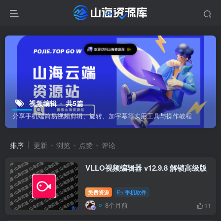
欢迎访问山海资源库
视频编辑
共5篇
分享手机端简易视频剪辑、旋转、加字幕等实用工具与操作教程
排序
更新
浏览
点赞
评论
VLLO视频编辑器 v12.9.8 解锁高级版
免费资源
手机软件
8个月前
11