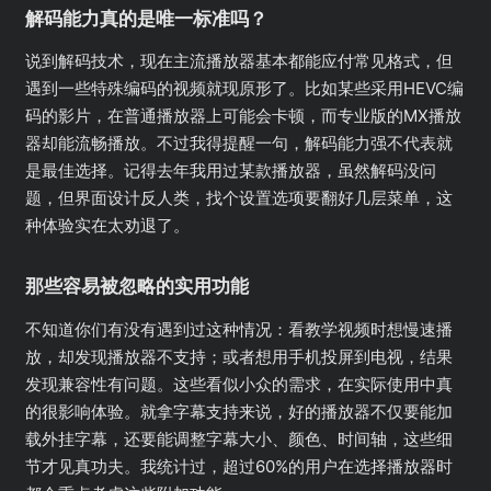
解码能力真的是唯一标准吗？
说到解码技术，现在主流播放器基本都能应付常见格式，但
遇到一些特殊编码的视频就现原形了。比如某些采用HEVC编
码的影片，在普通播放器上可能会卡顿，而专业版的MX播放
器却能流畅播放。不过我得提醒一句，解码能力强不代表就
是最佳选择。记得去年我用过某款播放器，虽然解码没问
题，但界面设计反人类，找个设置选项要翻好几层菜单，这
种体验实在太劝退了。
那些容易被忽略的实用功能
不知道你们有没有遇到过这种情况：看教学视频时想慢速播
放，却发现播放器不支持；或者想用手机投屏到电视，结果
发现兼容性有问题。这些看似小众的需求，在实际使用中真
的很影响体验。就拿字幕支持来说，好的播放器不仅要能加
载外挂字幕，还要能调整字幕大小、颜色、时间轴，这些细
节才见真功夫。我统计过，超过60%的用户在选择播放器时