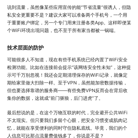
说到流量，虽然像某些应用宣传的能“节省流量”很诱人，但隐
私安全更重要不是？建议大家可以准备两个手机号，一个用
于重要账户绑定，另一个专门用来注册各类App。这样即便某
个WiFi环境出现问题，也不至于所有家当都被一锅端。
技术层面的防护
可能很多人不知道，现在有些手机系统已经内置了WiFi安全
检测功能。比如在连接前会提示“该网络安全性未知”，这种提
示可千万别忽视！我还会定期清理保存的WiFi记录，就像定
期给家里做大扫除一样。至于VPN，虽然能加密数据传输，
但也要选择靠谱的服务商——有些免费VPN反而会在背后收
集你的数据，这就成“前门驱狼，后门进虎”了。
最后想说的是，在这个万物互联的时代，完全避开公共WiFi
不太现实。但只要我们多留个心眼，把安全习惯变成肌肉记
忆，就能在享受便利的同时守住隐私底线。毕竟，我们的个
人信息可比那点流量费值钱多了，你说是不是？