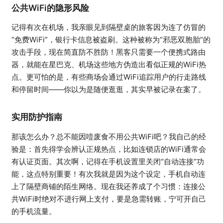
公共WiFi的隐形风险
记得有次在机场，我亲眼见到隔壁桌的旅客因为连了仿冒的
“免费WiFi”，银行卡信息被盗刷。这种被称为“邪恶双胞胎”的
攻击手段，现在简直防不胜防！黑客只需要一个便携式路由
器，就能在星巴克、机场这些地方伪造出看似正规的WiFi热
点。更可怕的是，有些商场会通过WiFi追踪用户的行走路线
和停留时间——你以为是随便逛逛，其实早被记录在案了。
实用防护指南
那该怎么办？总不能因噎废食不用公共WiFi吧？我自己的经
验是：首先得学会辨认正规热点，比如连锁店的WiFi通常会
有认证页面。其次啊，记得在手机设置里关闭“自动连接”功
能，这点特别重要！有次我就是因为这个设定，手机自动连
上了隔壁商铺的陌生网络。现在我还养成了个习惯：连接公
共WiFi时绝对不进行网上支付，要是急需转账，宁可开自己
的手机流量。