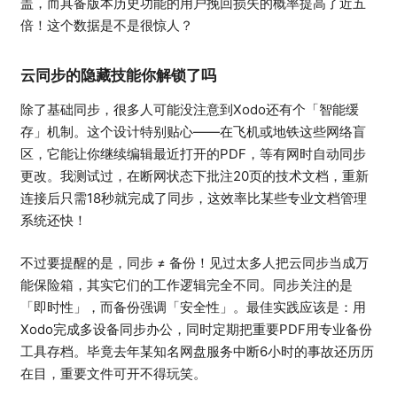
盖，而具备版本历史功能的用户挽回损失的概率提高了近五
倍！这个数据是不是很惊人？
云同步的隐藏技能你解锁了吗
除了基础同步，很多人可能没注意到Xodo还有个「智能缓
存」机制。这个设计特别贴心——在飞机或地铁这些网络盲
区，它能让你继续编辑最近打开的PDF，等有网时自动同步
更改。我测试过，在断网状态下批注20页的技术文档，重新
连接后只需18秒就完成了同步，这效率比某些专业文档管理
系统还快！
不过要提醒的是，同步 ≠ 备份！见过太多人把云同步当成万
能保险箱，其实它们的工作逻辑完全不同。同步关注的是
「即时性」，而备份强调「安全性」。最佳实践应该是：用
Xodo完成多设备同步办公，同时定期把重要PDF用专业备份
工具存档。毕竟去年某知名网盘服务中断6小时的事故还历历
在目，重要文件可开不得玩笑。