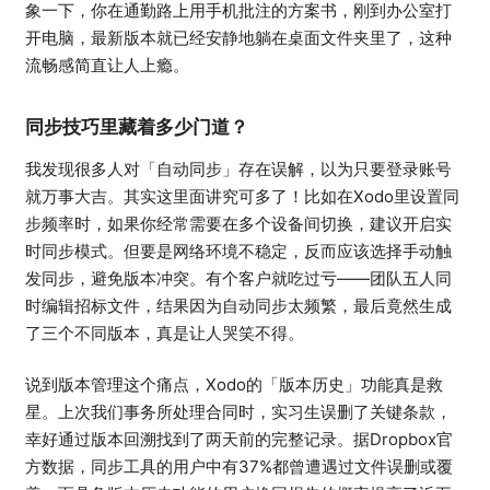
象一下，你在通勤路上用手机批注的方案书，刚到办公室打
开电脑，最新版本就已经安静地躺在桌面文件夹里了，这种
流畅感简直让人上瘾。
同步技巧里藏着多少门道？
我发现很多人对「自动同步」存在误解，以为只要登录账号
就万事大吉。其实这里面讲究可多了！比如在Xodo里设置同
步频率时，如果你经常需要在多个设备间切换，建议开启实
时同步模式。但要是网络环境不稳定，反而应该选择手动触
发同步，避免版本冲突。有个客户就吃过亏——团队五人同
时编辑招标文件，结果因为自动同步太频繁，最后竟然生成
了三个不同版本，真是让人哭笑不得。
说到版本管理这个痛点，Xodo的「版本历史」功能真是救
星。上次我们事务所处理合同时，实习生误删了关键条款，
幸好通过版本回溯找到了两天前的完整记录。据Dropbox官
方数据，同步工具的用户中有37%都曾遭遇过文件误删或覆