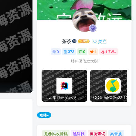
茶茶
关注
0
373
0
1
1.7W+
财神保佑发大财
Java集成开发环境 | Jetbrains IntelliJ IDEA v2025.3.1.1 直装激活版
QQ音乐PC版v22.10.00 QQ音乐去广告绿色版
别错过哦！
哈喽~
龙卷风收音机
黑科技
黄历查询
高音质