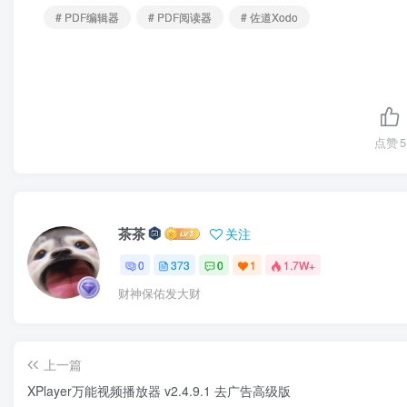
# PDF编辑器
# PDF阅读器
# 佐道Xodo
点赞
5
茶茶
关注
0
373
0
1
1.7W+
财神保佑发大财
上一篇
XPlayer万能视频播放器 v2.4.9.1 去广告高级版