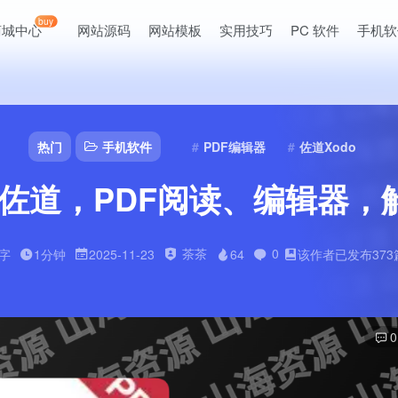
buy
商城中心
网站源码
网站模板
实用技巧
PC 软件
手机软
热门
手机软件
PDF编辑器
佐道Xodo
.9.1 佐道，PDF阅读、编辑
茶茶
0
6字
1分钟
2025-11-23
64
该作者已发布373
0