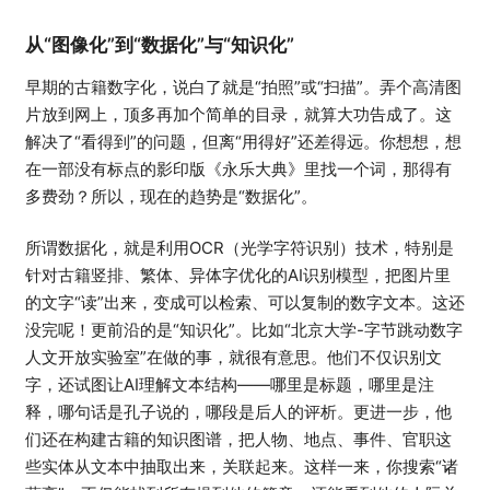
从“图像化”到“数据化”与“知识化”
早期的古籍数字化，说白了就是“拍照”或“扫描”。弄个高清图
片放到网上，顶多再加个简单的目录，就算大功告成了。这
解决了“看得到”的问题，但离“用得好”还差得远。你想想，想
在一部没有标点的影印版《永乐大典》里找一个词，那得有
多费劲？所以，现在的趋势是“数据化”。
所谓数据化，就是利用OCR（光学字符识别）技术，特别是
针对古籍竖排、繁体、异体字优化的AI识别模型，把图片里
的文字“读”出来，变成可以检索、可以复制的数字文本。这还
没完呢！更前沿的是“知识化”。比如“北京大学-字节跳动数字
人文开放实验室”在做的事，就很有意思。他们不仅识别文
字，还试图让AI理解文本结构——哪里是标题，哪里是注
释，哪句话是孔子说的，哪段是后人的评析。更进一步，他
们还在构建古籍的知识图谱，把人物、地点、事件、官职这
些实体从文本中抽取出来，关联起来。这样一来，你搜索“诸