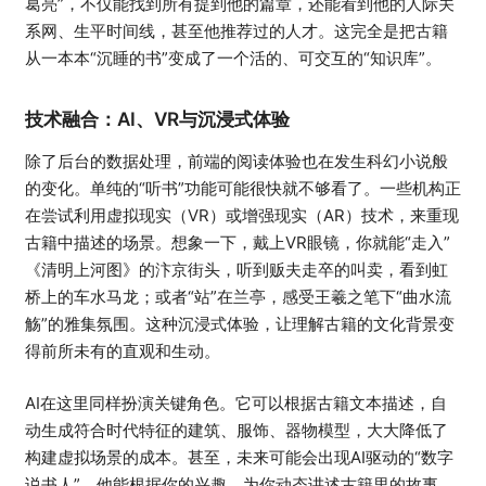
葛亮”，不仅能找到所有提到他的篇章，还能看到他的人际关
系网、生平时间线，甚至他推荐过的人才。这完全是把古籍
从一本本“沉睡的书”变成了一个活的、可交互的“知识库”。
技术融合：AI、VR与沉浸式体验
除了后台的数据处理，前端的阅读体验也在发生科幻小说般
的变化。单纯的“听书”功能可能很快就不够看了。一些机构正
在尝试利用虚拟现实（VR）或增强现实（AR）技术，来重现
古籍中描述的场景。想象一下，戴上VR眼镜，你就能“走入”
《清明上河图》的汴京街头，听到贩夫走卒的叫卖，看到虹
桥上的车水马龙；或者“站”在兰亭，感受王羲之笔下“曲水流
觞”的雅集氛围。这种沉浸式体验，让理解古籍的文化背景变
得前所未有的直观和生动。
AI在这里同样扮演关键角色。它可以根据古籍文本描述，自
动生成符合时代特征的建筑、服饰、器物模型，大大降低了
构建虚拟场景的成本。甚至，未来可能会出现AI驱动的“数字
说书人”，他能根据你的兴趣，为你动态讲述古籍里的故事，