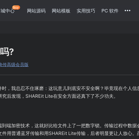
buy
商城中心
网站源码
网站模板
实用技巧
PC 软件
全吗?
 茄子快传高级会员版
te传文件时，我总忍不住琢磨：这玩意儿到底安不安全啊？毕竟现在个
后发现，SHAREit Lite在安全方面还真下了不少功夫。
采用的是端到端加密技术，这就好比给文件上了一把数字锁。传输过程中
用普通蓝牙传输和用SHAREit Lite传输，后者明显更让人放心