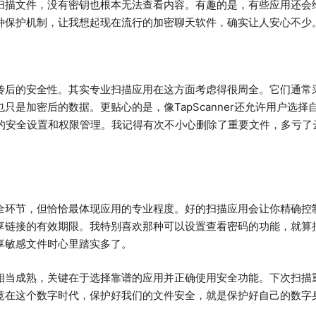
扫描文件，没有密钥也根本无法查看内容。有趣的是，有些应用还会
种保护机制，让我想起现在流行的加密聊天软件，确实让人安心不少
传后的安全性。其实专业扫描应用在这方面考虑得很周全。它们通常
加密后的数据。更贴心的是，像TapScanner还允许用户选择自己熟
原有的安全设置和权限管理。我记得有次不小心删除了重要文件，多亏
全环节，但恰恰最体现应用的专业程度。好的扫描应用会让你精确控
享链接的有效期限。我特别喜欢那种可以设置查看密码的功能，就算
享敏感文件时心里踏实多了。
相当成熟，关键在于选择靠谱的应用并正确使用安全功能。下次扫描
竟在这个数字时代，保护好我们的文件安全，就是保护好自己的数字