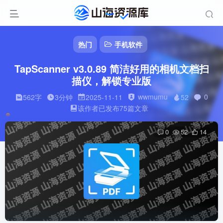
热门
手机软件
TapScanner v3.0.89 简洁好用的相机文档扫
描仪，解锁专业版
wwmumu
0
562字
3分钟
2025-11-11
52
该作者已发布75篇文章
0
52
14