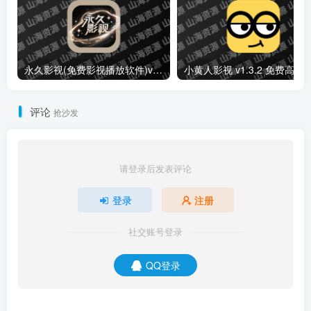
wwmumu
关注
0
75
0
739
3361
一只轻轻的NPC
悟空下载 v1.3.5 超好用的磁力下载工具，免费无广告，解锁会员版
WiFi万能钥匙 v1.1.39/v5.1.88 极速版，连接免费WiFi的上网神器，解锁会员版
上一篇
下一篇
泰圈 v1.5.7.4 原泰剧迷，海
仓鼠4K v4.2.1 免费高清4K
外剧场的免费看，去广告版
流畅，去广告纯净版
相关推荐