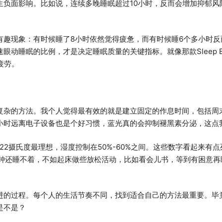
生负面影响。比如说，连续多晚睡眠超过10小时，反而会增加抑郁风
有趣现象：有时候睡了8小时依然觉得疲惫，而有时候睡6个多小时反
动睡眠的比例，才是决定睡眠质量的关键指标。就像那款Sleep B
疲劳。
复杂的方法。我个人觉得最有效的就是建立固定的作息时间，包括周
小时远离电子设备也是个好习惯，蓝光真的会抑制褪黑素分泌，这点
-22摄氏度最理想，湿度控制在50%-60%之间。这些数字看起来有
分钟还睡不着，不如起床做些放松活动，比如看会儿书，等到有困意再
进的过程。每个人的生活节奏不同，找到适合自己的方法最重要。毕
是不是？