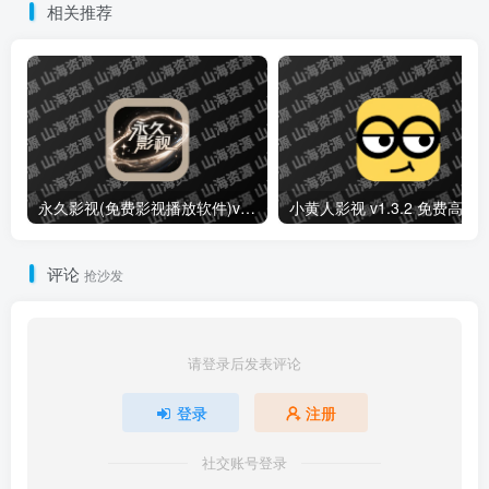
相关推荐
永久影视(免费影视播放软件)v1.1.8 解锁去广告纯净版
小黄人影视 v1.3.2 免费高清影视剧
评论
抢沙发
请登录后发表评论
登录
注册
社交账号登录