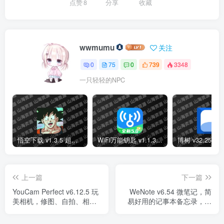
点赞
8
分享
收藏
wwmumu
关注
0
75
0
739
3348
一只轻轻的NPC
悟空下载 v1.3.5 超好用的磁力下载工具，免费无广告，解锁会员版
WiFi万能钥匙 v1.1.39/v5.1.88 极速版，连接免费WiFi的上网神器，解锁会员版
上一篇
下一篇
YouCam Perfect v6.12.5 玩
WeNote v6.54 微笔记，简
美相机，修图、自拍、相片
易好用的记事本备忘录，去
编辑软件，解锁高级版
广告解锁高级版