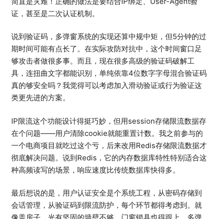
简直是灾难！正确的做法是要结合IP绑定、User-Agent验
证，甚至是二次认证机制。
说到验证码，多弹窗系统的实现还算中规中矩，但5分钟的过
期时间可能有点长了。在实际攻防对抗中，这个时间窗口足
够攻击者做很多事。而且，现在很多高级的验证码破解工
具，连扭曲文字都能识别，单纯依靠4位数字字母混合验证码
真的够安全吗？我觉得可以考虑加入滑动验证或行为验证这
类更先进的方案。
IP限流这个功能设计得挺巧妙，但用session存储限流数据存
在个问题——用户清除cookie就能重置计数。我之前参与的
一个电商项目就吃过这个亏，后来改用Redis存储限流数据才
彻底解决问题。说到Redis，它的内存数据库特性特别适合这
种高频读写的场景，响应速度比传统数据库快得多。
最后想说的是，用户认证安全是个系统工程，从密码存储到
会话管理，从验证码到限流防护，每个环节都得考虑到。就
像盖房子，光有坚固的墙壁不够，门窗锁具也得跟上。多弹