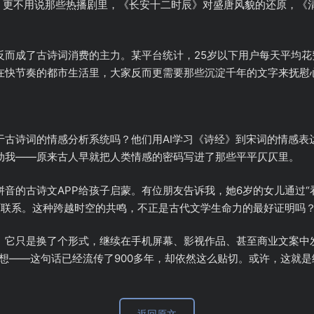
吗？更不用说那些热播剧里，《长安十二时辰》对盛唐风貌的还原，《
而成了古诗词消费的主力。某平台统计，25岁以下用户每天平均花费
在快节奏的都市生活里，大家反而更需要那些沉淀千年的文字来抚慰
于古诗词的情感分析系统吗？他们用AI学习《诗经》到宋词的情感表
动我——原来古人早就把人类情感的密码写进了那些平平仄仄里。
音的古诗文APP给孩子启蒙。有位朋友告诉我，她6岁的女儿通过“
画面联系。这种跨越时空的共鸣，不正是古代文学生命力的最好证明吗
。它只是换了个形式，继续在手机屏幕、影视作品、甚至商业文案中
想——这句话已经流传了900多年，却依然这么贴切。或许，这就是
返回原文