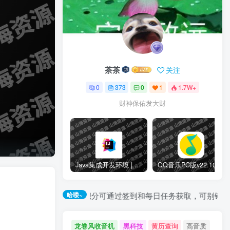
茶茶
关注
0
373
0
1
1.7W+
财神保佑发大财
Java集成开发环境 | Jetbrains IntelliJ IDEA v2025.3.1.1 直装激活版
QQ音乐PC版v22.10.00 QQ音乐去广告绿色版
全站积分可通过签到和每日任务获取，可别错过哦！
哈喽~
龙卷风收音机
黑科技
黄历查询
高音质