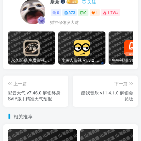
茶茶
关注
0
373
0
1
1.7W+
财神保佑发大财
永久影视(免费影视播放软件)v1.1.8 解锁去广告纯净版
小黄人影视 v1.3.2 免费高清影视剧集短剧去广告纯净版
上一篇
下一篇
彩云天气 v7.46.0 解锁终身
酷我音乐 v11.4.1.0 解锁会
SVIP版 | 精准天气预报
员版
相关推荐