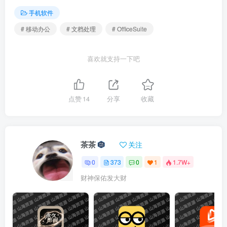
手机软件
# 移动办公
# 文档处理
# OfficeSuite
喜欢就支持一下吧
点赞
14
分享
收藏
茶茶
关注
0
373
0
1
1.7W+
财神保佑发大财