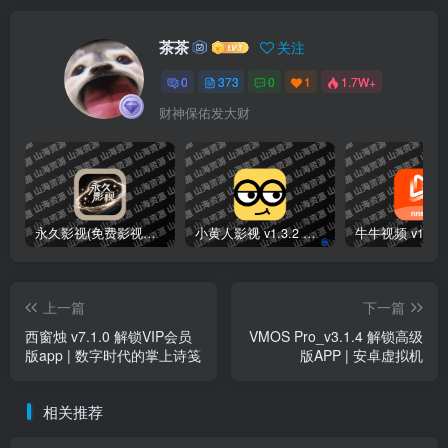
茶茶
关注
0
373
0
1
1.7W+
财神保佑发大财
永久影视(免费影视播放软件)v1.1.8 解锁去广告纯净版
小黄人影视 v1.3.2 免费高清影视剧集短剧去广告纯净版
上一篇
下一篇
西窗烛 v7.1.0 解锁VIP会员
VMOS Pro_v3.1.4 解锁高级
版app | 数字时代的掌上诗笺
版APP | 安卓虚拟机
相关推荐