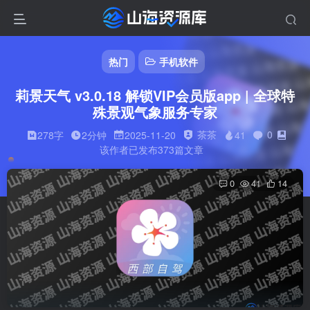
热门
手机软件
莉景天气 v3.0.18 解锁VIP会员版app | 全球特
殊景观气象服务专家
茶茶
0
278字
2分钟
2025-11-20
41
该作者已发布373篇文章
0
41
14