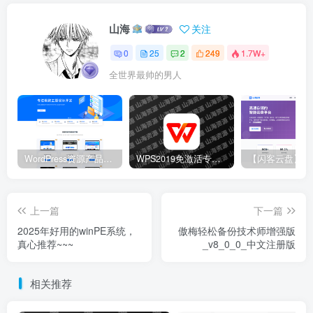
山海
关注
0
25
2
249
1.7W+
全世界最帅的男人
WordPress资源产品展示类主题 官网主题 CeoNova-Pro_v4.4
WPS2019免激活专业增强版温州大学版(可使用云文档)
上一篇
下一篇
2025年好用的winPE系统，
傲梅轻松备份技术师增强版
真心推荐~~~
_v8_0_0_中文注册版
相关推荐