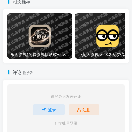
相关推荐
永久影视(免费影视播放软件)v1.1.8 解锁去广告纯净版
小黄人影视 v1.3.2 免费高清影视剧
评论
抢沙发
请登录后发表评论
登录
注册
社交账号登录