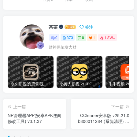
茶茶
关注
0
373
0
1
1.8W+
财神保佑发大财
永久影视(免费影视播放软件)v1.1.8 解锁去广告纯净版
小黄人影视 v1.3.2 免费高清影视剧集短剧去广告纯净版
上一篇
下一篇
NP管理器APP(安卓APK逆向
CCleaner安卓版 v25.21.0
修改工具) v3.1.37
b800011284 (系统清理) 专
业版