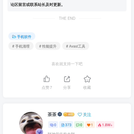
论区留言或联系站长及时更新。
THE END
手机软件
# 手机清理
# 性能提升
# Avast工具
喜欢就支持一下吧
点赞
7
分享
收藏
茶茶
关注
0
373
0
1
1.8W+
财神保佑发大财